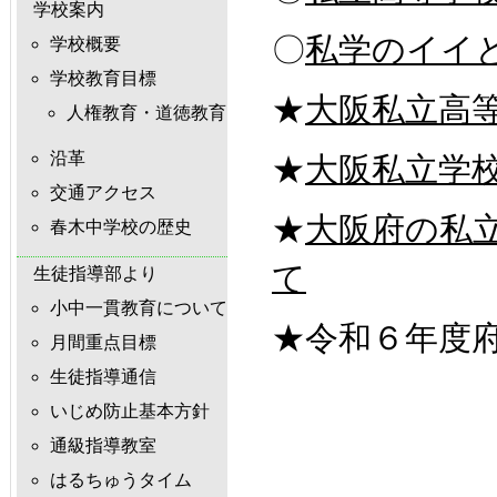
学校案内
〇
私学のイイとこ
学校概要
学校教育目標
★
大阪私立高
人権教育・道徳教育
沿革
★
大阪私立学
交通アクセス
★
大阪府の私
春木中学校の歴史
て
生徒指導部より
小中一貫教育について
★令和６年度
月間重点目標
生徒指導通信
いじめ防止基本方針
通級指導教室
はるちゅうタイム