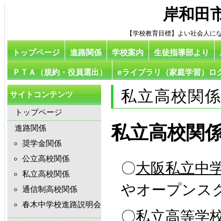
岸和田
【学校教育目標】よい社会人に
トップページ
進路関係
学校案内
生徒指導部より
ＰＴＡ（規約・役員選出）
eライブラリ（家庭学習）ロ
私立高校関
サイトコンテンツ
トップページ
私立高校関
進路関係
奨学金関係
公立高校関係
〇
大阪私立中
私立高校関係
やオープンス
通信制高校関係
春木中学校進路説明会
〇
私立高等学