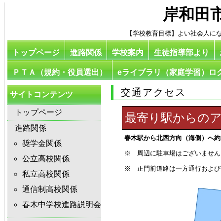
岸和田
【学校教育目標】よい社会人に
トップページ
進路関係
学校案内
生徒指導部より
ＰＴＡ（規約・役員選出）
eライブラリ（家庭学習）ロ
交通アクセス
サイトコンテンツ
トップページ
最寄り駅からの
進路関係
春木駅から北西方向（海側）へ約
奨学金関係
※ 周辺に駐車場はございません
公立高校関係
※ 正門前道路は一方通行および
私立高校関係
通信制高校関係
春木中学校進路説明会