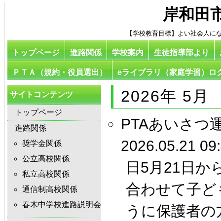
岸和田
【学校教育目標】よい社会人に
トップページ
進路関係
学校案内
生徒指導部より
ＰＴＡ（規約・役員選出）
eライブラリ（家庭学習）ロ
2026年 5月
サイトコンテンツ
トップページ
PTAあいさつ
進路関係
2026.05.21 09
奨学金関係
公立高校関係
日5月21日
私立高校関係
合わせて子ど
通信制高校関係
春木中学校進路説明会
うに保護者の