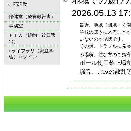
地域での遊び
部活動
2026.05.13 17
保健室（療養報告書）
最近、地域（団地・公園
事務室
学校のほうに入ることが
ＰＴＡ（規約・役員選
いないのが現状です。
出）
その際、トラブルに発展
eライブラリ（家庭学
ぶ場所、遊び方のご指導
習）ログイン
ボール使用禁止場
騒音、ごみの散乱