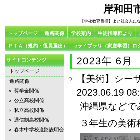
岸和田
【学校教育目標】よい社会人に
トップページ
進路関係
学校案内
生徒指導部より
ＰＴＡ（規約・役員選出）
eライブラリ（家庭学習）ロ
2023年 6月
サイトコンテンツ
トップページ
【美術】シー
進路関係
2023.06.19 08
奨学金関係
公立高校関係
沖縄県などで
私立高校関係
通信制高校関係
３年生の美術
春木中学校進路説明会