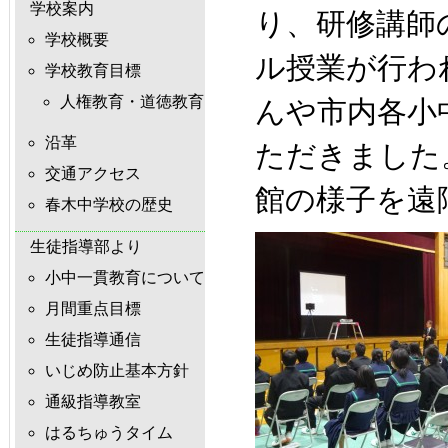
学校案内
り、研修講師
学校概要
ル授業が行わ
学校教育目標
人権教育・道徳教育
んや市内各小
沿革
ただきました
交通アクセス
館の様子を遠
春木中学校の歴史
生徒指導部より
小中一貫教育について
月間重点目標
生徒指導通信
いじめ防止基本方針
通級指導教室
はるちゅうタイム