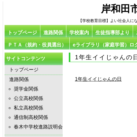
岸和田
【学校教育目標】よい社会人に
トップページ
進路関係
学校案内
生徒指導部より
ＰＴＡ（規約・役員選出）
eライブラリ（家庭学習）ロ
1年生イイじゃんの
サイトコンテンツ
トップページ
1年生イイじゃんの日
進路関係
奨学金関係
公立高校関係
私立高校関係
通信制高校関係
春木中学校進路説明会